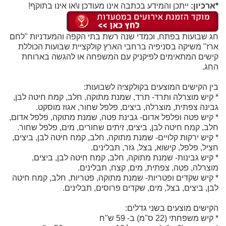
*ארכיון:
ייתכן והמידע בכתבה אינו מעודכן ו\או אינו בתוקף!
חג שבועות בפתח, וכמדי שנה רשת בתי הקפה והמעדניות "לחם
ארז" משיקה בסניפיה ברחבי הארץ קולקציית שבועות הכוללת
קישים המתאימים לפיקניק עם המשפחה או להגשה בארוחת
החג.
בין הקישים המוצעים בקולקציה לשבועות:
* קיש מוצרלה ותרד- תרד, שמנת מתוקה, חלב, קמח חיטה לבן,
גבינה צפתית, מוצרלה, ביצים, פלפל שחור, אגוז מוסקט.
* קיש פטה ופלפל אדום- גבינת פטה, שמנת מתוקה, פלפל אדום,
חלב, קמח חיטה לבן, ביצים, זיתים שחורים, מים, פלפל שחור.
* קיש ירקות קלויים- שמנת מתוקה, חלב, קמח חיטה לבן, ביצים,
חציל, פלפל, קישוא, בצל, גזר, תבלינים.
* קיש גבינות- שמנת מתוקה, חלב, קמח חיטה לבן, ביצים,
מוצרלה, פטה, צפתית, מים, קצח, תבלינים.
* קיש שקדים ופטריות- שמנת מתוקה, פטריות, חלב, קמח חיטה
לבן, ביצים, בצל, מים, שקדים פרוסים, תבלינים.
הקישים מוצעים בשני גדלים:
* קיש משפחתי (22 ס"מ) ב- 59 ש"ח