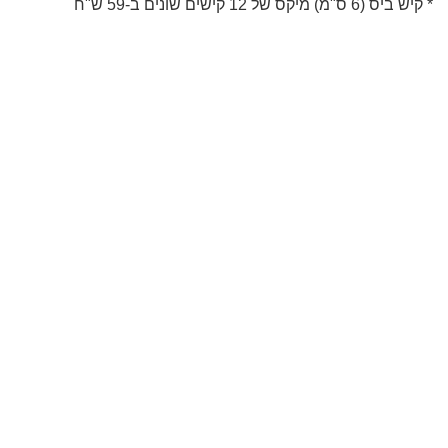
* קיש ביס (6 ס"מ) מיקס של 12 קישים שונים ב-59 ש"ח