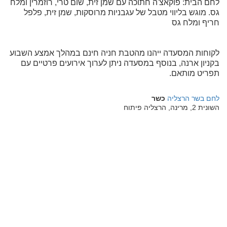
לחם הבית: פוקאצ'ה חתוכה עם שמן זית, שום טרי, רוזמרין ומלח
גס. מוגש בליווי מטבל של עגבניות מרוסקות, שמן זית, פלפל
חריף ומלח גס
לקוחות המסעדה ייהנו מהטבת חניה חינם במהלך אמצע השבוע
בקניון ארנה, בנוסף במסעדה ניתן לערוך אירועים פרטיים עם
תפריט מותאם.
לחם בשר הרצליה
כשר
השונית 2, מרינה, הרצליה פיתוח