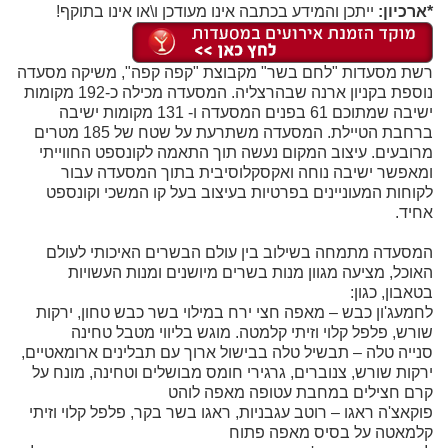
*ארכיון:
ייתכן והמידע בכתבה אינו מעודכן ו\או אינו בתוקף!
רשת מסעדות "לחם בשר" מקבוצת "קפה קפה", משיקה מסעדה
נוספת בקניון ארנה שבהרצליה. המסעדה מכילה כ-192 מקומות
ישיבה שמתוכם 61 בפנים המסעדה ו- 131 מקומות ישיבה
ברחבת הטיילת. המסעדה משתרעת על שטח של 185 מטרים
מרובעים. עיצוב המקום נעשה תוך התאמה לקונספט החווייתי
ומאפשר ישיבה נוחה ואקסקלוסיבית בתוך המסעדה עבור
לקוחות המעוניינים בפרטיות בעיצוב בעל קו המשכי וקונספט
אחיד.
המסעדה מתמחה בשילוב בין עולם הבשרים האיכותי לעולם
האוכל, מציעה מגוון מנות בשרים מיושנים ומנות העשויות
בטאבון, כגון:
לחמעג'ון כבש – מאפה חצי ירח במילוי בשר כבש טחון, ירקות
שורש, פלפל קלוי וזיתי קלמטה. מוגש בליווי מטבל טחינה
סנייה טלה – תבשיל טלה בבישול ארוך עם תבלינים ארומאטיים,
ירקות שורש, צנוברים, גרגירי חומס מבושלים וטחינה, מונח על
קרם חצילים במחבת עטופה מאפה לוהט
פוקאצ'ה ראגו – רוטב עגבניות, ראגו בשר בקר, פלפל קלוי וזיתי
קלמאטה על בסיס מאפה פתוח