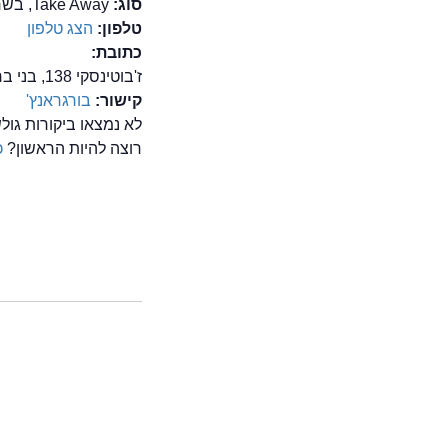
סוג:
Take Away, בשרים, המבורגר, מזון מהיר/ FastFood
טלפון:
הצג טלפון
כתובת:
ז'בוטינסקי 138, בני ברק
קישור:
בורגראנץ'
לא נמצאו ביקורות גו
רוצה להיות הראשון?
כ