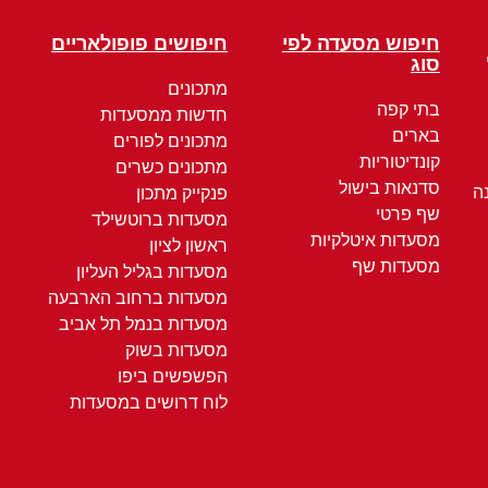
חיפוש מסעדה לפי
חיפושים פופולאריים
סוג
מתכונים
בתי קפה
חדשות ממסעדות
בארים
מתכונים לפורים
קונדיטוריות
מתכונים כשרים
סדנאות בישול
ה
פנקייק מתכון
שף פרטי
מסעדות ברוטשילד
מסעדות איטלקיות
ראשון לציון
מסעדות שף
מסעדות בגליל העליון
מסעדות ברחוב הארבעה
מסעדות בנמל תל אביב
מסעדות בשוק
הפשפשים ביפו
לוח דרושים במסעדות