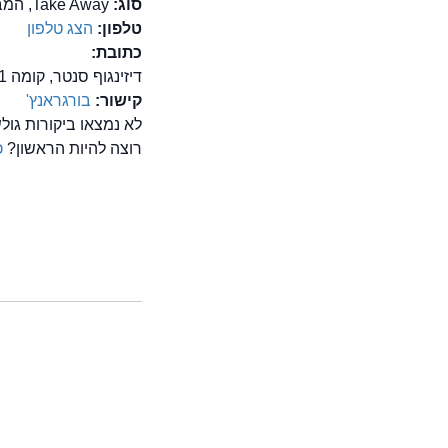
סוג:
Take Away, המבורגר, מזון מהיר/ FastFood
טלפון:
הצג טלפון
כתובת:
דיזינגוף סנטר, קומה 1, תל אביב
קישור:
בורגראנץ'
לא נמצאו ביקורות גו
רוצה להיות הראשון?
כ