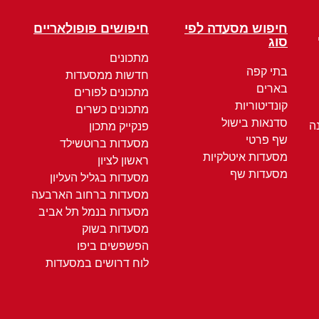
חיפוש מסעדה לפי
חיפושים פופולאריים
סוג
מתכונים
בתי קפה
חדשות ממסעדות
בארים
מתכונים לפורים
קונדיטוריות
מתכונים כשרים
סדנאות בישול
ה
פנקייק מתכון
שף פרטי
מסעדות ברוטשילד
מסעדות איטלקיות
ראשון לציון
מסעדות שף
מסעדות בגליל העליון
מסעדות ברחוב הארבעה
מסעדות בנמל תל אביב
מסעדות בשוק
הפשפשים ביפו
לוח דרושים במסעדות