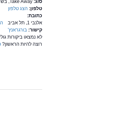
סוג:
Take Away, בשרים, המבורגר, מזון מהיר/ FastFood
טלפון:
הצג טלפון
כתובת:
אלנבי 1, תל אביב
הצ
קישור:
בורגראנץ'
לא נמצאו ביקורות גו
רוצה להיות הראשון?
כ