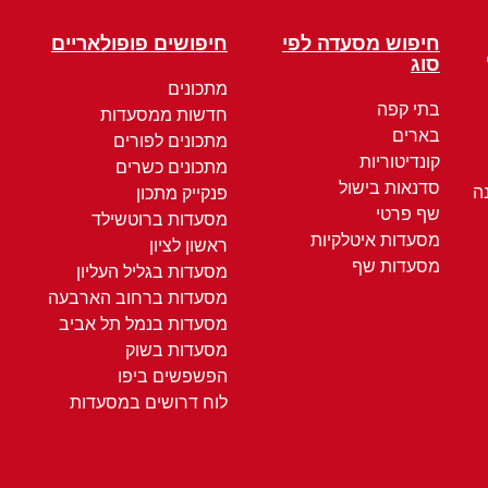
חיפוש מסעדה לפי
חיפושים פופולאריים
סוג
מתכונים
בתי קפה
חדשות ממסעדות
בארים
מתכונים לפורים
קונדיטוריות
מתכונים כשרים
סדנאות בישול
ה
פנקייק מתכון
שף פרטי
מסעדות ברוטשילד
מסעדות איטלקיות
ראשון לציון
מסעדות שף
מסעדות בגליל העליון
מסעדות ברחוב הארבעה
מסעדות בנמל תל אביב
מסעדות בשוק
הפשפשים ביפו
לוח דרושים במסעדות