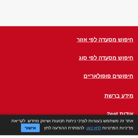
חיפוש מסעדה לפי אזור
חיפוש מסעדה לפי סוג
חיפושים פופולאריים
מידע ברשת
אודות 2eat
אתר זה משתמש בעוגיות לצרכי ניתוח תנועות ושיווק מחדש. לקריאת
מדיניות הפרטיות
לחץ כאן
. להסתרת ההודעה לחץ
אישור
Click a Table