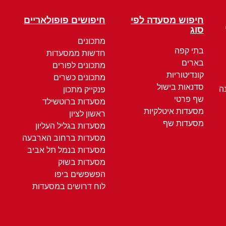
חיפוש מסעדה לפי
חיפושים פופולאריים
סוג
מתכונים
בתי קפה
חדשות ממסעדות
בארים
מתכונים לפורים
קונדיטוריות
מתכונים כשרים
סדנאות בישול
ה
פנקייק מתכון
שף פרטי
מסעדות ברוטשילד
מסעדות איטלקיות
ראשון לציון
מסעדות שף
מסעדות בגליל העליון
מסעדות ברחוב הארבעה
מסעדות בנמל תל אביב
מסעדות בשוק
הפשפשים ביפו
לוח דרושים במסעדות