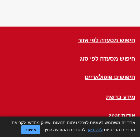
חיפוש מסעדה לפי אזור
חיפוש מסעדה לפי סוג
חיפושים פופולאריים
מידע ברשת
אודות 2eat
אתר זה משתמש בעוגיות לצרכי ניתוח תנועות ושיווק מחדש. לקריאת
מדיניות הפרטיות
לחץ כאן
. להסתרת ההודעה לחץ
אישור
Click a Table