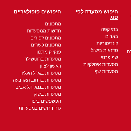
חיפוש מסעדה לפי
חיפושים פופולאריים
סוג
מתכונים
בתי קפה
חדשות ממסעדות
בארים
מתכונים לפורים
קונדיטוריות
מתכונים כשרים
סדנאות בישול
ה
פנקייק מתכון
שף פרטי
מסעדות ברוטשילד
מסעדות איטלקיות
ראשון לציון
מסעדות שף
מסעדות בגליל העליון
מסעדות ברחוב הארבעה
מסעדות בנמל תל אביב
מסעדות בשוק
הפשפשים ביפו
לוח דרושים במסעדות