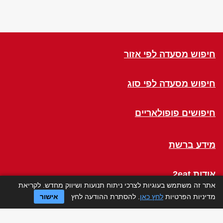
חיפוש מסעדה לפי אזור
חיפוש מסעדה לפי סוג
חיפושים פופולאריים
מידע ברשת
אודות 2eat
אתר זה משתמש בעוגיות לצרכי ניתוח תנועות ושיווק מחדש. לקריאת
מדיניות הפרטיות
לחץ כאן
. להסתרת ההודעה לחץ
אישור
Click a Table