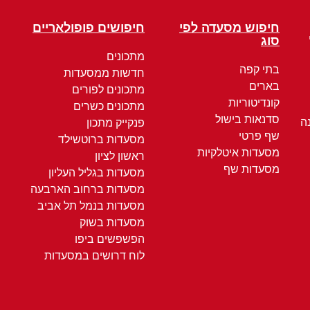
חיפוש מסעדה לפי
חיפושים פופולאריים
סוג
מתכונים
בתי קפה
חדשות ממסעדות
בארים
מתכונים לפורים
קונדיטוריות
מתכונים כשרים
סדנאות בישול
ה
פנקייק מתכון
שף פרטי
מסעדות ברוטשילד
מסעדות איטלקיות
ראשון לציון
מסעדות שף
מסעדות בגליל העליון
מסעדות ברחוב הארבעה
מסעדות בנמל תל אביב
מסעדות בשוק
הפשפשים ביפו
לוח דרושים במסעדות