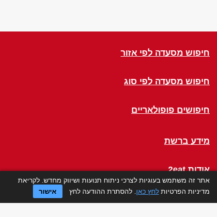
חיפוש מסעדה לפי אזור
חיפוש מסעדה לפי סוג
חיפושים פופולאריים
מידע ברשת
אודות 2eat
אתר זה משתמש בעוגיות לצרכי ניתוח תנועות ושיווק מחדש. לקריאת
מדיניות הפרטיות
לחץ כאן
. להסתרת ההודעה לחץ
אישור
Click a Table