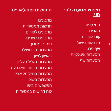
חיפוש מסעדה לפי
חיפושים פופולאריים
סוג
מתכונים
בתי קפה
חדשות ממסעדות
בארים
מתכונים לפורים
קונדיטוריות
מתכונים כשרים
סדנאות בישול
ה
פנקייק מתכון
שף פרטי
מסעדות ברוטשילד
מסעדות איטלקיות
ראשון לציון
מסעדות שף
מסעדות בגליל העליון
מסעדות ברחוב הארבעה
מסעדות בנמל תל אביב
מסעדות בשוק
הפשפשים ביפו
לוח דרושים במסעדות