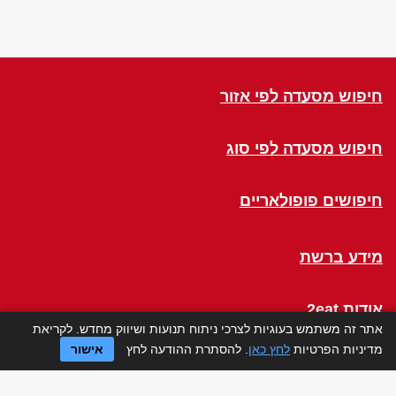
חיפוש מסעדה לפי אזור
חיפוש מסעדה לפי סוג
חיפושים פופולאריים
מידע ברשת
אודות 2eat
אתר זה משתמש בעוגיות לצרכי ניתוח תנועות ושיווק מחדש. לקריאת
מדיניות הפרטיות
לחץ כאן
. להסתרת ההודעה לחץ
אישור
Click a Table