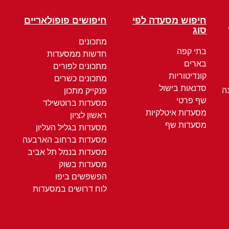
חיפוש מסעדה לפי
חיפושים פופולאריים
סוג
מתכונים
בתי קפה
חדשות ממסעדות
בארים
מתכונים לפורים
קונדיטוריות
מתכונים כשרים
סדנאות בישול
ה
פנקייק מתכון
שף פרטי
מסעדות ברוטשילד
מסעדות איטלקיות
ראשון לציון
מסעדות שף
מסעדות בגליל העליון
מסעדות ברחוב הארבעה
מסעדות בנמל תל אביב
מסעדות בשוק
הפשפשים ביפו
לוח דרושים במסעדות