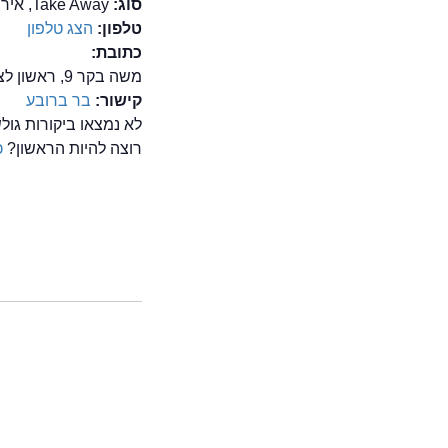
סוג:
Take Away, אירועים במסעדות, בר מסעדה, בשרים, משלוחים, שיפודים/על האש
טלפון:
הצג טלפון
כתובת:
משה בקר 9, ראשון לציון
קישור:
בר ברובע
לא נמצאו ביקורות גו
רוצה להיות הראשון?
כ