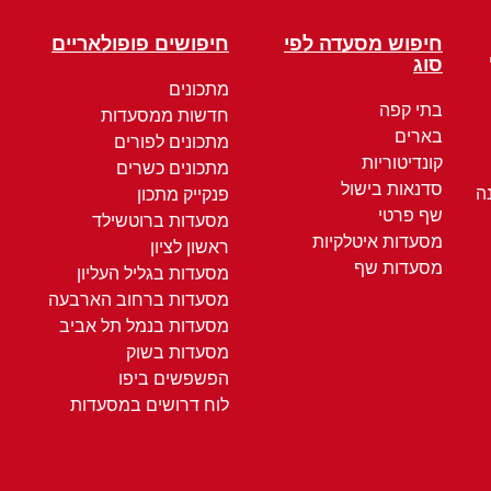
חיפוש מסעדה לפי
חיפושים פופולאריים
סוג
מתכונים
בתי קפה
חדשות ממסעדות
בארים
מתכונים לפורים
קונדיטוריות
מתכונים כשרים
סדנאות בישול
ה
פנקייק מתכון
שף פרטי
מסעדות ברוטשילד
מסעדות איטלקיות
ראשון לציון
מסעדות שף
מסעדות בגליל העליון
מסעדות ברחוב הארבעה
מסעדות בנמל תל אביב
מסעדות בשוק
הפשפשים ביפו
לוח דרושים במסעדות