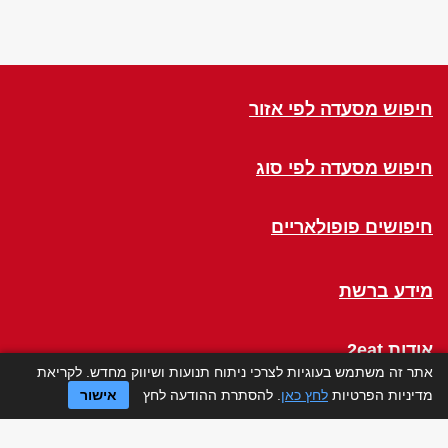
חיפוש מסעדה לפי אזור
חיפוש מסעדה לפי סוג
חיפושים פופולאריים
מידע ברשת
אודות 2eat
אתר זה משתמש בעוגיות לצרכי ניתוח תנועות ושיווק מחדש. לקריאת
מדיניות הפרטיות
לחץ כאן
. להסתרת ההודעה לחץ
אישור
Click a Table