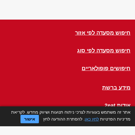
חיפוש מסעדה לפי אזור
חיפוש מסעדה לפי סוג
חיפושים פופולאריים
מידע ברשת
אודות 2eat
אתר זה משתמש בעוגיות לצרכי ניתוח תנועות ושיווק מחדש. לקריאת
מדיניות הפרטיות
לחץ כאן
. להסתרת ההודעה לחץ
אישור
Click a Table