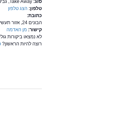
סוג:
Take Away, גבינות, גורמה, מעדניה
טלפון:
הצג טלפון
כתובת:
הבונים 24, אזור תעשייה פולג(ספיר), נתניה
קישור:
מן האדמה
לא נמצאו ביקורות גו
רוצה להיות הראשון?
כ