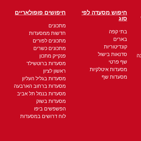
חיפוש מסעדה לפי
חיפושים פופולאריים
סוג
מתכונים
בתי קפה
חדשות ממסעדות
בארים
מתכונים לפורים
קונדיטוריות
מתכונים כשרים
סדנאות בישול
ה
פנקייק מתכון
שף פרטי
מסעדות ברוטשילד
מסעדות איטלקיות
ראשון לציון
מסעדות שף
מסעדות בגליל העליון
מסעדות ברחוב הארבעה
מסעדות בנמל תל אביב
מסעדות בשוק
הפשפשים ביפו
לוח דרושים במסעדות