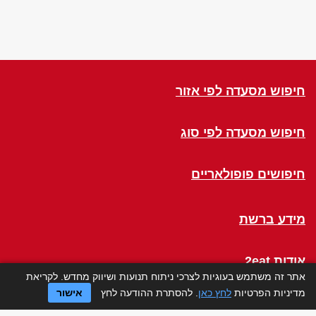
חיפוש מסעדה לפי אזור
חיפוש מסעדה לפי סוג
חיפושים פופולאריים
מידע ברשת
אודות 2eat
אתר זה משתמש בעוגיות לצרכי ניתוח תנועות ושיווק מחדש. לקריאת
מדיניות הפרטיות
לחץ כאן
. להסתרת ההודעה לחץ
אישור
Click a Table