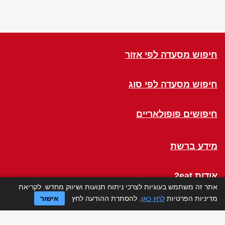
חיפוש מסעדה לפי אזור
חיפוש מסעדה לפי סוג
חיפושים פופולאריים
מידע ברשת
אודות 2eat
אתר זה משתמש בעוגיות לצרכי ניתוח תנועות ושיווק מחדש. לקריאת
מדיניות הפרטיות
לחץ כאן
. להסתרת ההודעה לחץ
אישור
Click a Table