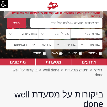
מסעדות, הזמנת מקום במסעדה, חיפוש והמלצות על מסעדות בתי קפה וברים
בישראל
צמחוני
טבעוני
כשר
מהדרין
אירועים
מסעדות
מתכונים
ראשי
>
חיפוש מסעדות
>
well done
>
ביקורות על well
done
ביקורות על מסעדת well
done