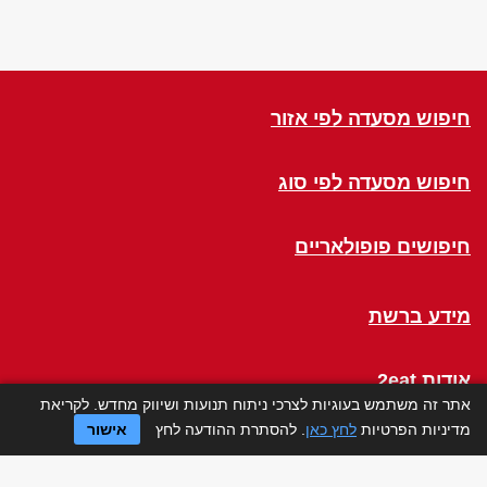
חיפוש מסעדה לפי אזור
חיפוש מסעדה לפי סוג
חיפושים פופולאריים
מידע ברשת
אודות 2eat
אתר זה משתמש בעוגיות לצרכי ניתוח תנועות ושיווק מחדש. לקריאת
מדיניות הפרטיות
לחץ כאן
. להסתרת ההודעה לחץ
אישור
Click a Table