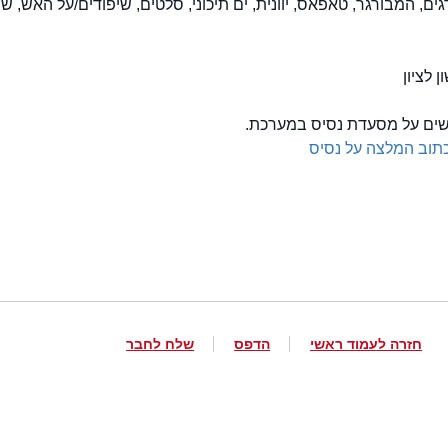
גים, המבורגר, טאפאס, יוונית, ים תיכוני, סלטים, שיפודים/על האש, שנ
לשים על מסעדת נסיס במערכת.
תוב המלצה על נסיס
חזרה לעמוד ראשי
הדפס
שלח לחבר