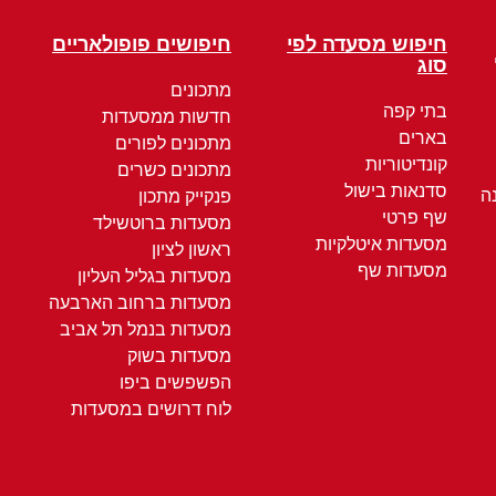
חיפוש מסעדה לפי
חיפושים פופולאריים
סוג
מתכונים
בתי קפה
חדשות ממסעדות
בארים
מתכונים לפורים
קונדיטוריות
מתכונים כשרים
סדנאות בישול
ה
פנקייק מתכון
שף פרטי
מסעדות ברוטשילד
מסעדות איטלקיות
ראשון לציון
מסעדות שף
מסעדות בגליל העליון
מסעדות ברחוב הארבעה
מסעדות בנמל תל אביב
מסעדות בשוק
הפשפשים ביפו
לוח דרושים במסעדות