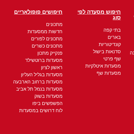
חיפוש מסעדה לפי
חיפושים פופולאריים
סוג
מתכונים
בתי קפה
חדשות ממסעדות
בארים
מתכונים לפורים
קונדיטוריות
מתכונים כשרים
סדנאות בישול
ה
פנקייק מתכון
שף פרטי
מסעדות ברוטשילד
מסעדות איטלקיות
ראשון לציון
מסעדות שף
מסעדות בגליל העליון
מסעדות ברחוב הארבעה
מסעדות בנמל תל אביב
מסעדות בשוק
הפשפשים ביפו
לוח דרושים במסעדות