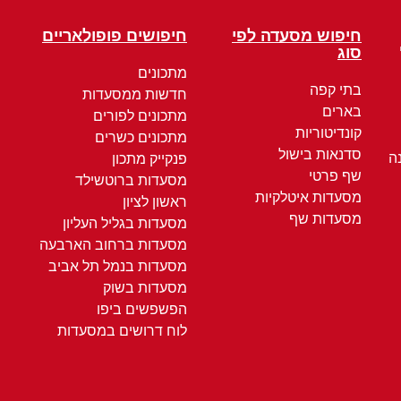
חיפוש מסעדה לפי
חיפושים פופולאריים
סוג
מתכונים
בתי קפה
חדשות ממסעדות
בארים
מתכונים לפורים
קונדיטוריות
מתכונים כשרים
סדנאות בישול
ה
פנקייק מתכון
שף פרטי
מסעדות ברוטשילד
מסעדות איטלקיות
ראשון לציון
מסעדות שף
מסעדות בגליל העליון
מסעדות ברחוב הארבעה
מסעדות בנמל תל אביב
מסעדות בשוק
הפשפשים ביפו
לוח דרושים במסעדות