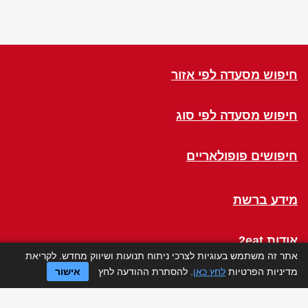
חיפוש מסעדה לפי אזור
חיפוש מסעדה לפי סוג
חיפושים פופולאריים
מידע ברשת
אודות 2eat
אתר זה משתמש בעוגיות לצרכי ניתוח תנועות ושיווק מחדש. לקריאת
מדיניות הפרטיות
לחץ כאן
. להסתרת ההודעה לחץ
אישור
Click a Table