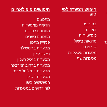
חיפוש מסעדה לפי
חיפושים פופולאריים
סוג
מתכונים
בתי קפה
חדשות ממסעדות
בארים
מתכונים לפורים
קונדיטוריות
מתכונים כשרים
סדנאות בישול
ה
פנקייק מתכון
שף פרטי
מסעדות ברוטשילד
מסעדות איטלקיות
ראשון לציון
מסעדות שף
מסעדות בגליל העליון
מסעדות ברחוב הארבעה
מסעדות בנמל תל אביב
מסעדות בשוק
הפשפשים ביפו
לוח דרושים במסעדות