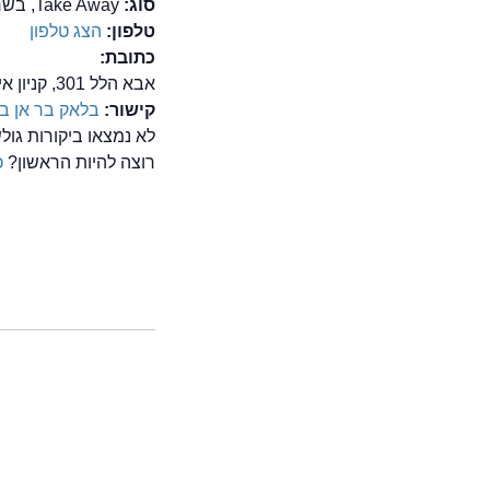
סוג:
Take Away, בשרים, המבורגר
טלפון:
הצג טלפון
כתובת:
אבא הלל 301, קניון איילון, קומה 2, רמת גן
קישור:
בלאק בר אן בו
לא נמצאו ביקורות גו
רוצה להיות הראשון?
כ