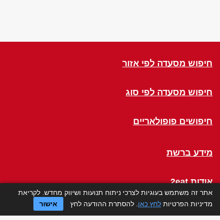
חיפוש מסעדה לפי אזור
חיפוש מסעדה לפי סוג
חיפושים פופולאריים
מידע ברשת
אודות 2eat
אתר זה משתמש בעוגיות לצרכי ניתוח תנועות ושיווק מחדש. לקריאת
מדיניות הפרטיות
לחץ כאן
. להסתרת ההודעה לחץ
אישור
Click a Table