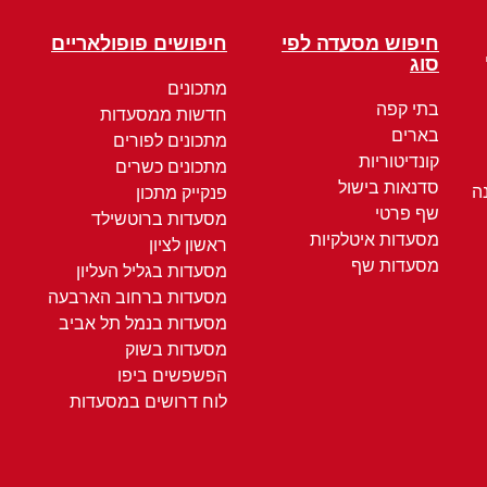
חיפוש מסעדה לפי
חיפושים פופולאריים
סוג
מתכונים
בתי קפה
חדשות ממסעדות
בארים
מתכונים לפורים
קונדיטוריות
מתכונים כשרים
סדנאות בישול
ה
פנקייק מתכון
שף פרטי
מסעדות ברוטשילד
מסעדות איטלקיות
ראשון לציון
מסעדות שף
מסעדות בגליל העליון
מסעדות ברחוב הארבעה
מסעדות בנמל תל אביב
מסעדות בשוק
הפשפשים ביפו
לוח דרושים במסעדות