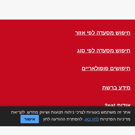
חיפוש מסעדה לפי אזור
חיפוש מסעדה לפי סוג
חיפושים פופולאריים
מידע ברשת
אודות 2eat
אתר זה משתמש בעוגיות לצרכי ניתוח תנועות ושיווק מחדש. לקריאת
מדיניות הפרטיות
לחץ כאן
. להסתרת ההודעה לחץ
אישור
Click a Table