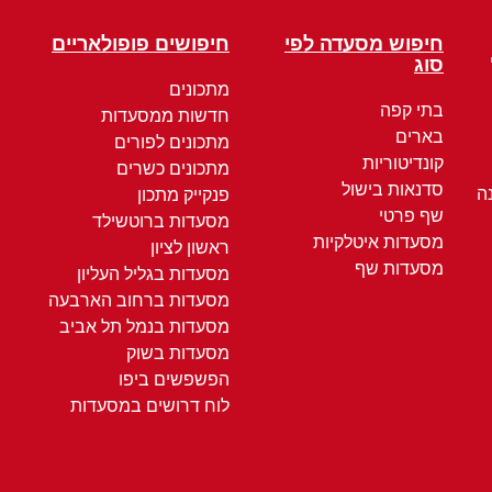
חיפוש מסעדה לפי
חיפושים פופולאריים
סוג
מתכונים
בתי קפה
חדשות ממסעדות
בארים
מתכונים לפורים
קונדיטוריות
מתכונים כשרים
סדנאות בישול
ה
פנקייק מתכון
שף פרטי
מסעדות ברוטשילד
מסעדות איטלקיות
ראשון לציון
מסעדות שף
מסעדות בגליל העליון
מסעדות ברחוב הארבעה
מסעדות בנמל תל אביב
מסעדות בשוק
הפשפשים ביפו
לוח דרושים במסעדות