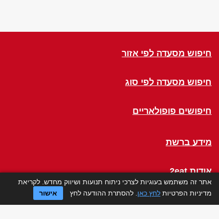
חיפוש מסעדה לפי אזור
חיפוש מסעדה לפי סוג
חיפושים פופולאריים
מידע ברשת
אודות 2eat
אתר זה משתמש בעוגיות לצרכי ניתוח תנועות ושיווק מחדש. לקריאת
מדיניות הפרטיות
לחץ כאן
. להסתרת ההודעה לחץ
אישור
Click a Table