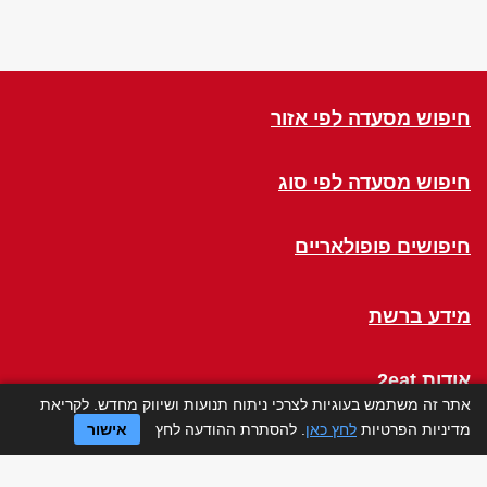
חיפוש מסעדה לפי אזור
חיפוש מסעדה לפי סוג
חיפושים פופולאריים
מידע ברשת
אודות 2eat
אתר זה משתמש בעוגיות לצרכי ניתוח תנועות ושיווק מחדש. לקריאת
מדיניות הפרטיות
לחץ כאן
. להסתרת ההודעה לחץ
אישור
Click a Table