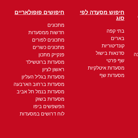
חיפוש מסעדה לפי
חיפושים פופולאריים
סוג
מתכונים
בתי קפה
חדשות ממסעדות
בארים
מתכונים לפורים
קונדיטוריות
מתכונים כשרים
סדנאות בישול
ה
פנקייק מתכון
שף פרטי
מסעדות ברוטשילד
מסעדות איטלקיות
ראשון לציון
מסעדות שף
מסעדות בגליל העליון
מסעדות ברחוב הארבעה
מסעדות בנמל תל אביב
מסעדות בשוק
הפשפשים ביפו
לוח דרושים במסעדות