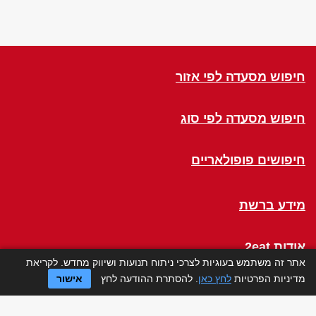
חיפוש מסעדה לפי אזור
חיפוש מסעדה לפי סוג
חיפושים פופולאריים
מידע ברשת
אודות 2eat
אתר זה משתמש בעוגיות לצרכי ניתוח תנועות ושיווק מחדש. לקריאת
מדיניות הפרטיות
לחץ כאן
. להסתרת ההודעה לחץ
אישור
Click a Table