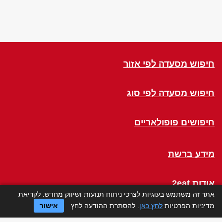
חיפוש מסעדה לפי אזור
חיפוש מסעדה לפי סוג
חיפושים פופולאריים
מידע ברשת
אודות 2eat
אתר זה משתמש בעוגיות לצרכי ניתוח תנועות ושיווק מחדש. לקריאת
מדיניות הפרטיות
לחץ כאן
. להסתרת ההודעה לחץ
אישור
Click a Table