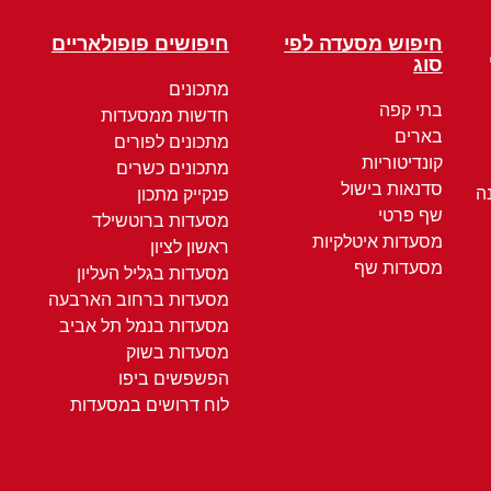
חיפוש מסעדה לפי
חיפושים פופולאריים
סוג
מתכונים
בתי קפה
חדשות ממסעדות
בארים
מתכונים לפורים
קונדיטוריות
מתכונים כשרים
סדנאות בישול
ה
פנקייק מתכון
שף פרטי
מסעדות ברוטשילד
מסעדות איטלקיות
ראשון לציון
מסעדות שף
מסעדות בגליל העליון
מסעדות ברחוב הארבעה
מסעדות בנמל תל אביב
מסעדות בשוק
הפשפשים ביפו
לוח דרושים במסעדות