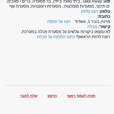
סוג:
Take Away, ביתי (אוכל ביתי), בר מסעדה, ברים / פאבים,
ים תיכוני, מסעדות מומלצות , מסעדות רומנטיות, מסעדת שף
טלפון:
הצג טלפון
כתובת:
מרטין בובר 1, אשדוד
הצג על המפה
קישור:
פבלה
לא נמצאו ביקורות גולשים על מסעדת פבלה במערכת.
רוצה להיות הראשון?
כתוב המלצה על פבלה
חזרה לעמוד ראשי
הדפס
שלח לחבר