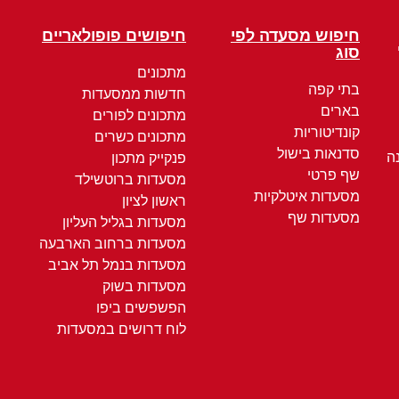
חיפוש מסעדה לפי
חיפושים פופולאריים
סוג
מתכונים
בתי קפה
חדשות ממסעדות
בארים
מתכונים לפורים
קונדיטוריות
מתכונים כשרים
סדנאות בישול
ה
פנקייק מתכון
שף פרטי
מסעדות ברוטשילד
מסעדות איטלקיות
ראשון לציון
מסעדות שף
מסעדות בגליל העליון
מסעדות ברחוב הארבעה
מסעדות בנמל תל אביב
מסעדות בשוק
הפשפשים ביפו
לוח דרושים במסעדות