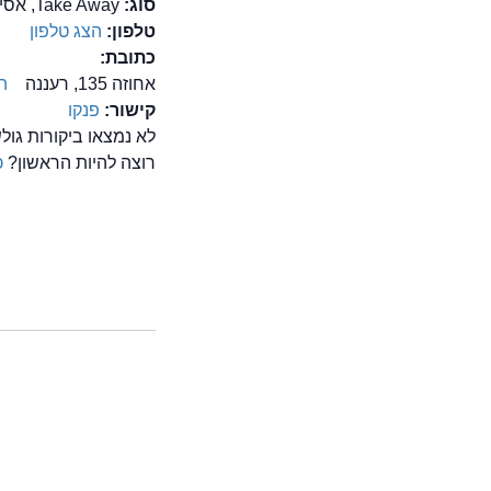
סוג:
Take Away, אסייאתיות / מזרח רחוק , יפנית, סושי, סינית
טלפון:
הצג טלפון
כתובת:
אחוזה 135, רעננה
ה
קישור:
פנקו
לא נמצאו ביקורות גו
רוצה להיות הראשון?
כ