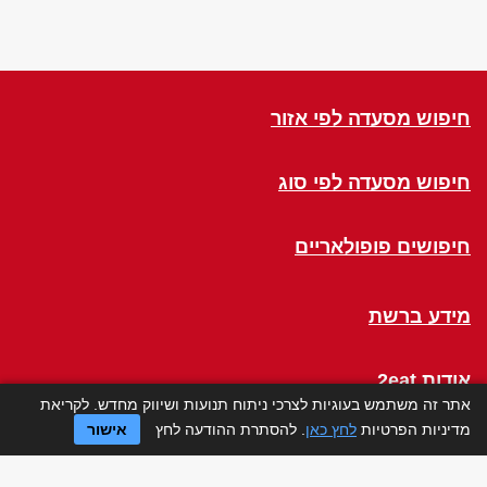
חיפוש מסעדה לפי אזור
חיפוש מסעדה לפי סוג
חיפושים פופולאריים
מידע ברשת
אודות 2eat
אתר זה משתמש בעוגיות לצרכי ניתוח תנועות ושיווק מחדש. לקריאת
מדיניות הפרטיות
לחץ כאן
. להסתרת ההודעה לחץ
אישור
Click a Table