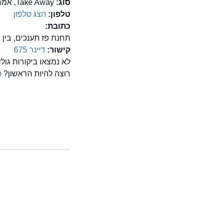
סוג:
Take Away, אמריקאית, מזון מהיר/ FastFood
טלפון:
הצג טלפון
כתובת:
תחנת פז תענכים, בין 
קישור:
דיינר 675
לא נמצאו ביקורות גולשים על
רוצה להיות הראשון?
כ