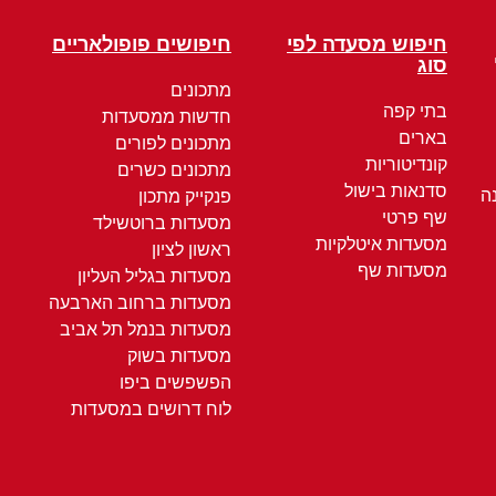
חיפוש מסעדה לפי
חיפושים פופולאריים
סוג
מתכונים
בתי קפה
חדשות ממסעדות
בארים
מתכונים לפורים
קונדיטוריות
מתכונים כשרים
סדנאות בישול
ה
פנקייק מתכון
שף פרטי
מסעדות ברוטשילד
מסעדות איטלקיות
ראשון לציון
מסעדות שף
מסעדות בגליל העליון
מסעדות ברחוב הארבעה
מסעדות בנמל תל אביב
מסעדות בשוק
הפשפשים ביפו
לוח דרושים במסעדות