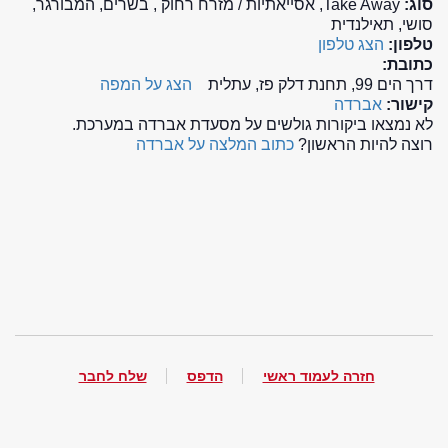
סוג:
Take Away, אסייאתיות / מזרח רחוק , בשרים, המבורגר,
סושי, תאילנדית
טלפון:
הצג טלפון
כתובת:
דרך הים 99, תחנת דלק פז, עתלית
הצג על המפה
קישור:
אברדה
לא נמצאו ביקורות גולשים על מסעדת אברדה במערכת.
רוצה להיות הראשון?
כתוב המלצה על אברדה
חזרה לעמוד ראשי
הדפס
שלח לחבר