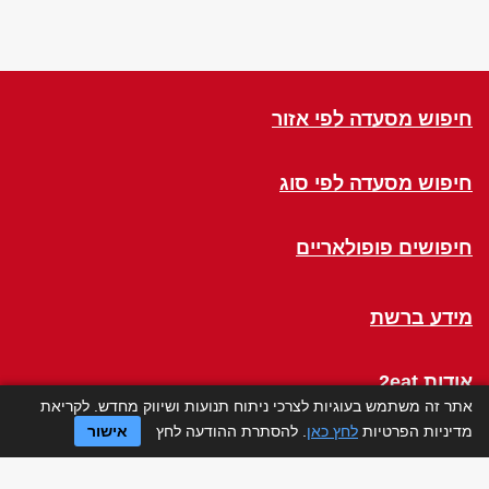
חיפוש מסעדה לפי אזור
חיפוש מסעדה לפי סוג
חיפושים פופולאריים
מידע ברשת
אודות 2eat
אתר זה משתמש בעוגיות לצרכי ניתוח תנועות ושיווק מחדש. לקריאת
מדיניות הפרטיות
לחץ כאן
. להסתרת ההודעה לחץ
אישור
Click a Table