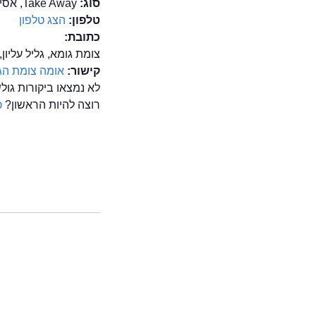
סוג:
Take Away, אסייאתיות / מזרח רחוק , יפנית, מסעדות רומנטיות, סושי
טלפון:
הצג טלפון
כתובת:
צומת גומא, גליל עליון
קישור:
אומה צומת הג
לא נמצאו ביקורות גו
רוצה להיות הראשון?
כ