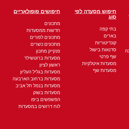
חיפוש מסעדה לפי
חיפושים פופולאריים
סוג
מתכונים
בתי קפה
חדשות ממסעדות
בארים
מתכונים לפורים
קונדיטוריות
מתכונים כשרים
סדנאות בישול
ה
פנקייק מתכון
שף פרטי
מסעדות ברוטשילד
מסעדות איטלקיות
ראשון לציון
מסעדות שף
מסעדות בגליל העליון
מסעדות ברחוב הארבעה
מסעדות בנמל תל אביב
מסעדות בשוק
הפשפשים ביפו
לוח דרושים במסעדות