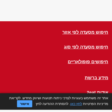
חיפוש מסעדה לפי אזור
חיפוש מסעדה לפי סוג
חיפושים פופולאריים
מידע ברשת
אודות 2eat
אתר זה משתמש בעוגיות לצרכי ניתוח תנועות ושיווק מחדש. לקריאת
מדיניות הפרטיות
לחץ כאן
. להסתרת ההודעה לחץ
אישור
Click a Table