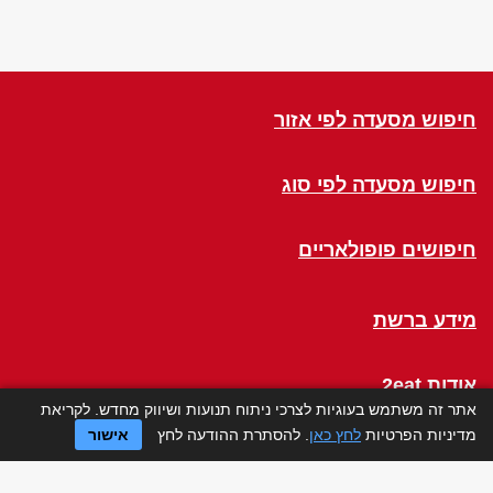
חיפוש מסעדה לפי אזור
חיפוש מסעדה לפי סוג
חיפושים פופולאריים
מידע ברשת
אודות 2eat
אתר זה משתמש בעוגיות לצרכי ניתוח תנועות ושיווק מחדש. לקריאת
מדיניות הפרטיות
לחץ כאן
. להסתרת ההודעה לחץ
אישור
Click a Table