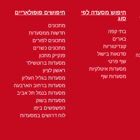
חיפוש מסעדה לפי
חיפושים פופולאריים
סוג
מתכונים
בתי קפה
חדשות ממסעדות
בארים
מתכונים לפורים
קונדיטוריות
מתכונים כשרים
סדנאות בישול
ה
פנקייק מתכון
שף פרטי
מסעדות ברוטשילד
מסעדות איטלקיות
ראשון לציון
מסעדות שף
מסעדות בגליל העליון
מסעדות ברחוב הארבעה
מסעדות בנמל תל אביב
מסעדות בשוק
הפשפשים ביפו
לוח דרושים במסעדות