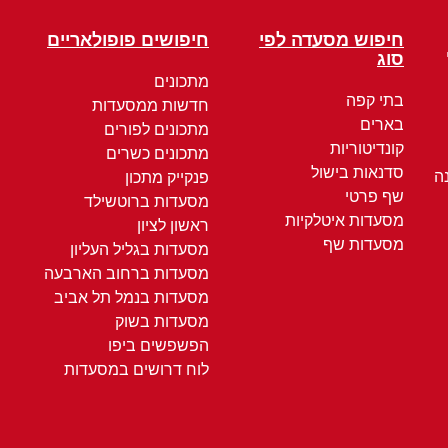
חיפוש מסעדה לפי
חיפושים פופולאריים
סוג
מתכונים
בתי קפה
חדשות ממסעדות
בארים
מתכונים לפורים
קונדיטוריות
מתכונים כשרים
סדנאות בישול
ה
פנקייק מתכון
שף פרטי
מסעדות ברוטשילד
מסעדות איטלקיות
ראשון לציון
מסעדות שף
מסעדות בגליל העליון
מסעדות ברחוב הארבעה
מסעדות בנמל תל אביב
מסעדות בשוק
הפשפשים ביפו
לוח דרושים במסעדות