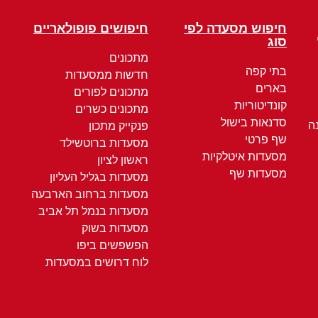
חיפוש מסעדה לפי
חיפושים פופולאריים
סוג
מתכונים
בתי קפה
חדשות ממסעדות
בארים
מתכונים לפורים
קונדיטוריות
מתכונים כשרים
סדנאות בישול
ה
פנקייק מתכון
שף פרטי
מסעדות ברוטשילד
מסעדות איטלקיות
ראשון לציון
מסעדות שף
מסעדות בגליל העליון
מסעדות ברחוב הארבעה
מסעדות בנמל תל אביב
מסעדות בשוק
הפשפשים ביפו
לוח דרושים במסעדות