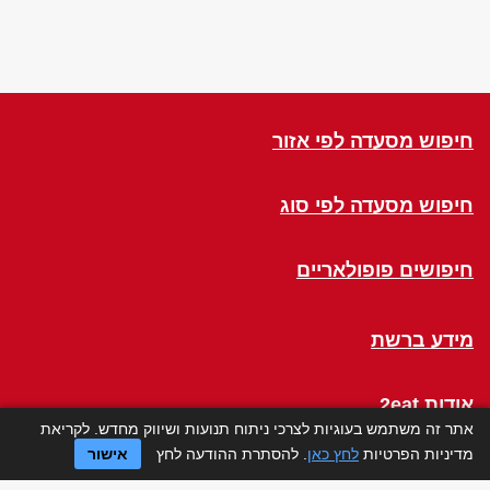
חיפוש מסעדה לפי אזור
חיפוש מסעדה לפי סוג
חיפושים פופולאריים
מידע ברשת
אודות 2eat
אתר זה משתמש בעוגיות לצרכי ניתוח תנועות ושיווק מחדש. לקריאת
מדיניות הפרטיות
לחץ כאן
. להסתרת ההודעה לחץ
אישור
Click a Table